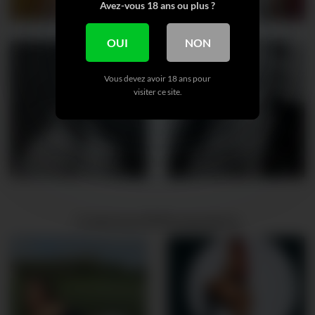
Avez-vous 18 ans ou plus ?
OUI
NON
Vous devez avoir 18 ans pour
visiter ce site.
Chloe-mym
Marie-aude
Créatrices MYM populaires