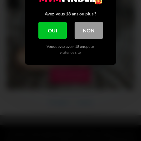
Avez-vous 18 ans ou plus ?
OUI
NON
Vous devez avoir 18 ans pour
visiter ce site.
VOIR + DE NUDE
Précédent
Suivant
CLAUSE DE NON-RESPONSABILITÉ : Toutes les références, noms,
logos, marques et autres marques de commerce ou images figurant