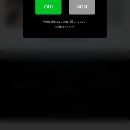
OUI
NON
VOIR + DE NUDE
Vous devez avoir 18 ans pour
visiter ce site.
Précédent
Suivant
CLAUSE DE NON-RESPONSABILITÉ : Toutes les références, noms,
logos, marques et autres marques de commerce ou images figurant
ou mentionnées sur mymfinder.fr sont la propriété de leurs
détenteurs respectifs. Ces détenteurs de marques ne sont pas
affiliés à mymfinder.fr.
SITEMAP
MENTION LÉGALE
RETRAIT D’UN CONTENU
Copyright 2026 ©
MYMFinder