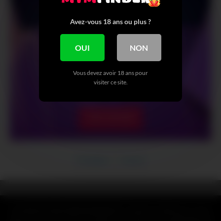
Avez-vous 18 ans ou plus ?
OUI
NON
Vous devez avoir 18 ans pour
visiter ce site.
VOIR + DE NUDE
Précédent
Suivant
CLAUSE DE NON-RESPONSABILITÉ : Toutes les références, noms,
logos, marques et autres marques de commerce ou images figurant