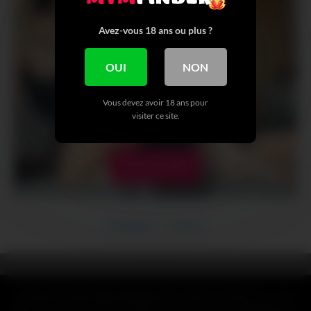
Avez-vous 18 ans ou plus ?
OUI
NON
Vous devez avoir 18 ans pour
visiter ce site.
VOIR + DE NUDE
Précédent
Suivant
CLAUSE DE NON-RESPONSABILITÉ : Toutes les références, noms,
logos, marques et autres marques de commerce ou images figurant