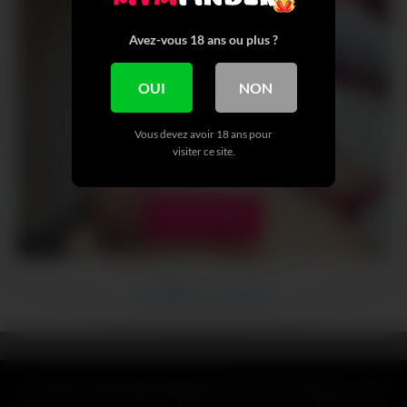
Avez-vous 18 ans ou plus ?
OUI
NON
Vous devez avoir 18 ans pour
visiter ce site.
VOIR + DE NUDE
Précédent
Suivant
CLAUSE DE NON-RESPONSABILITÉ : Toutes les références, noms,
logos, marques et autres marques de commerce ou images figurant