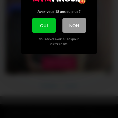
Avez-vous 18 ans ou plus ?
OUI
NON
Vous devez avoir 18 ans pour
visiter ce site.
VOIR + DE NUDE
Précédent
Suivant
CLAUSE DE NON-RESPONSABILITÉ : Toutes les références, noms,
logos, marques et autres marques de commerce ou images figurant