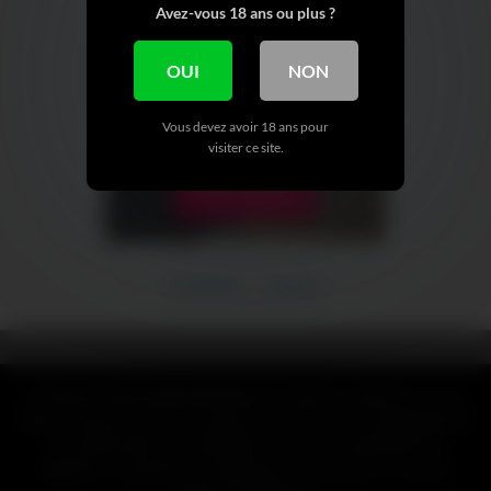
Avez-vous 18 ans ou plus ?
OUI
NON
Vous devez avoir 18 ans pour
visiter ce site.
VOIR + DE NUDE
Précédent
Suivant
CLAUSE DE NON-RESPONSABILITÉ : Toutes les références, noms,
logos, marques et autres marques de commerce ou images figurant
ou mentionnées sur mymfinder.fr sont la propriété de leurs
détenteurs respectifs. Ces détenteurs de marques ne sont pas