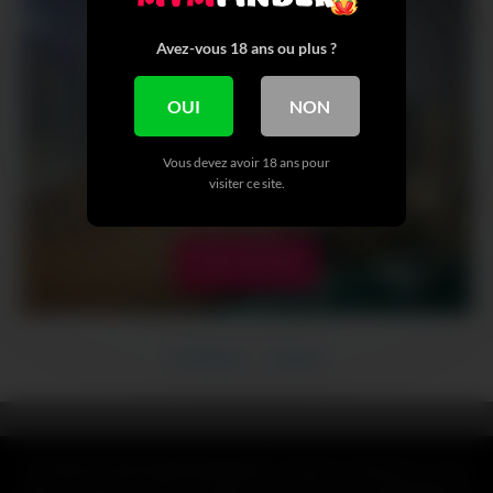
Avez-vous 18 ans ou plus ?
OUI
NON
Vous devez avoir 18 ans pour
visiter ce site.
VOIR + DE NUDE
Précédent
Suivant
CLAUSE DE NON-RESPONSABILITÉ : Toutes les références, noms,
logos, marques et autres marques de commerce ou images figurant