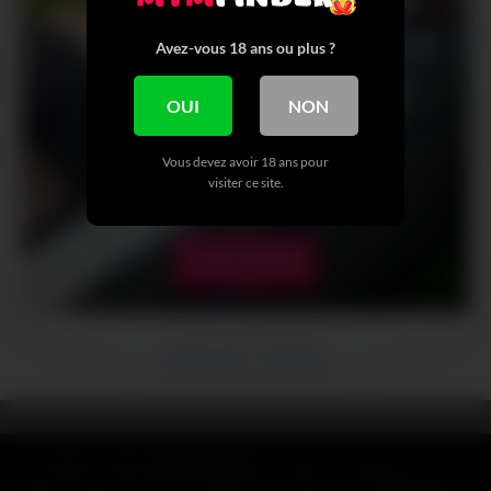
Avez-vous 18 ans ou plus ?
OUI
NON
Vous devez avoir 18 ans pour
visiter ce site.
VOIR + DE NUDE
Précédent
Suivant
CLAUSE DE NON-RESPONSABILITÉ : Toutes les références, noms,
logos, marques et autres marques de commerce ou images figurant