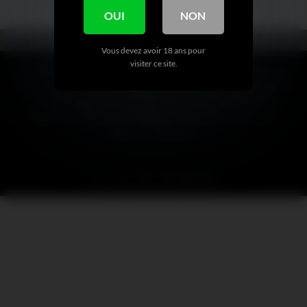
Précédent
Suivant
OUI
NON
Vous devez avoir 18 ans pour
visiter ce site.
CLAUSE DE NON-RESPONSABILITÉ : Toutes les références, noms,
logos, marques et autres marques de commerce ou images figurant
ou mentionnées sur mymfinder.fr sont la propriété de leurs
détenteurs respectifs. Ces détenteurs de marques ne sont pas
affiliés à mymfinder.fr.
SITEMAP
MENTION LÉGALE
RETRAIT D’UN CONTENU
Copyright 2026 ©
MYMFinder