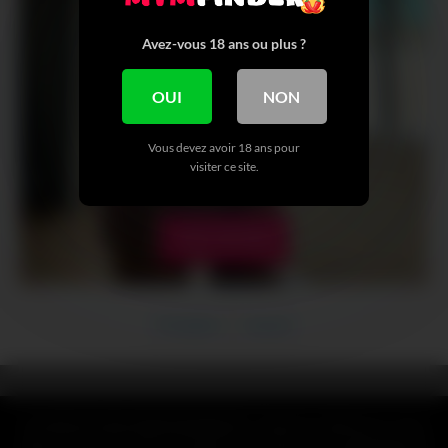
Avez-vous 18 ans ou plus ?
OUI
NON
Vous devez avoir 18 ans pour
visiter ce site.
VOIR + DE NUDE
Précédent
Suivant
CLAUSE DE NON-RESPONSABILITÉ : Toutes les références, noms,
logos, marques et autres marques de commerce ou images figurant