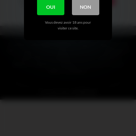
1
…
15
16
17
18
OUI
NON
Vous devez avoir 18 ans pour
visiter ce site.
CLAUSE DE NON-RESPONSABILITÉ : Toutes les références, noms,
logos, marques et autres marques de commerce ou images figurant
ou mentionnées sur mymfinder.fr sont la propriété de leurs
détenteurs respectifs. Ces détenteurs de marques ne sont pas
affiliés à mymfinder.fr.
SITEMAP
MENTION LÉGALE
RETRAIT D’UN CONTENU
Copyright 2026 ©
MYMFinder