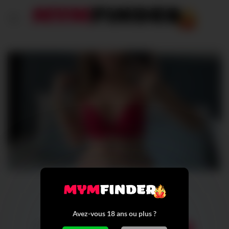
Passer
au
contenu
Alina_b
Avez-vous 18 ans ou plus ?