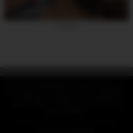
Emmaolsva
CLAUSE DE NON-RESPONSABILITÉ : Toutes les références, noms,
logos, marques et autres marques de commerce ou images figurant
ou mentionnées sur mymfinder.fr sont la propriété de leurs
détenteurs respectifs. Ces détenteurs de marques ne sont pas
affiliés à mymfinder.fr.
SITEMAP
MENTION LÉGALE
RETRAIT D’UN CONTENU
Copyright 2026 ©
MYMFinder